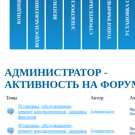
ВОДОСНАБЖЕНИЯ, КАНАЛИЗАЦИИ
ТОПОГРАФИЧЕСКИЕ РАБОТЫ
УСТАНОВКА САНТЕХНИКИ
СТРОИТЕЛЬНЫЕ РАБОТЫ
ЭЛЕКТРОСНАБЖЕНИЕ
КОНДИЦИОНЕРЫ
ВЕНТИЛЯЦИИ
оборудования
Заправка фреоном
Монтаж
Монтаж и демон
Устан
Монтаж систем
Монтаж
Проектировани
Покле
Демонтаж систем
Демонтаж
Устан
Очистка
АДМИНИСТРАТОР -
АКТИВНОСТЬ НА ФОРУ
Темы
Автор
Ак
Установка, обслуживание,
Пр
ремонт кондиционеров, заправка
Администратор
Отв
фреоном
Установка, обслуживание,
Пр
ремонт кондиционеров, заправка
Администратор
Отв