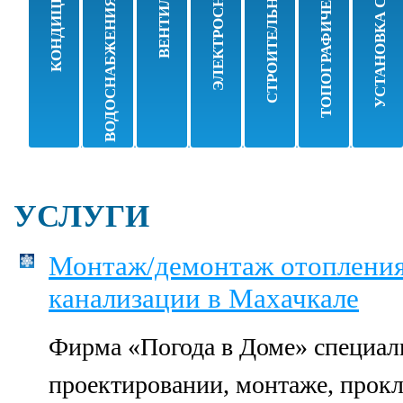
ВОДОСНАБЖЕНИЯ, КАНАЛИЗАЦИИ
ТОПОГРАФИЧЕСКИЕ РАБОТЫ
УСТАНОВКА САНТЕХНИКИ
СТРОИТЕЛЬНЫЕ РАБОТЫ
ЭЛЕКТРОСНАБЖЕНИЕ
КОНДИЦИОНЕРЫ
ВЕНТИЛЯЦИИ
оборудования
Заправка фреоном
Монтаж
Монтаж и демон
Устан
Монтаж систем
Монтаж
Проектировани
Покле
Демонтаж систем
Демонтаж
Устан
Очистка
УСЛУГИ
Монтаж/демонтаж отопления
канализации в Махачкале
Фирма «Погода в Доме» специал
проектировании, монтаже, прокл