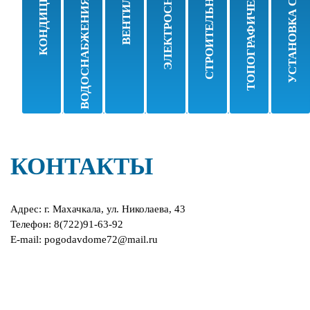
ВОДОСНАБЖЕНИЯ, КАНАЛИЗАЦИИ
ТОПОГРАФИЧЕСКИЕ РАБОТЫ
УСТАНОВКА САНТЕХНИКИ
СТРОИТЕЛЬНЫЕ РАБОТЫ
ЭЛЕКТРОСНАБЖЕНИЕ
КОНДИЦИОНЕРЫ
ВЕНТИЛЯЦИИ
оборудования
Заправка фреоном
Монтаж
Монтаж и демон
Устан
Монтаж систем
Монтаж
Проектировани
Покле
Демонтаж систем
Демонтаж
Устан
Очистка
КОНТАКТЫ
Адрес: г. Махачкала, ул. Николаева, 43
Телефон: 8(722)91-63-92
E-mail: pogodavdome72@mail.ru